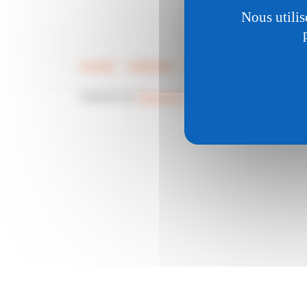
Nous utilis
Accueil
Catégories
Lignes directrices
Conditi
Optimisé par
Discourse
, le rendu est meilleur quand 