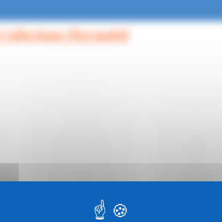
 Collections Playmobil
unauté !