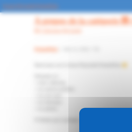
Panneau de gestion des cookies
Forum Playmobil PeeketPoke
À propos de la catégorie 🧸
🧸 Collections Playmobil
PeeketPoke
1
Mai 14, 2026, 7:56
Bienvenue sur le forum Playmobil PeeketPoke
Présentez ici :
• votre collection
• vos univers préférés
• vos sets rares
• vos dioramas
• vos photos
N’hésitez pas à partager votre passion avec la comm